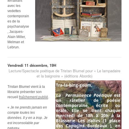
ferraillant
avec les
vedettes
contemporain
es de la
psychanalyse
, Jacques-
Alain Miller,
Melman et
Lebrun.
Vendredi 11 décembre, 19H
Lecture/Spectacle poétique de Tristan Blumel pour « Le lampadaire
et la baignoire » (éditions Abordo)
Tristan Blumel vient à la
librairie présenter son
recueil
fraîchement publié
.
«
Je ne prends jamais en
compte toutes les
données. Il y en a trop. Je
est inconsolable par
nature
« .