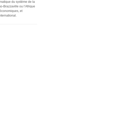
lématique du système de la
o-Brazzaville ou l’Afrique
x économiques, et
ternational.