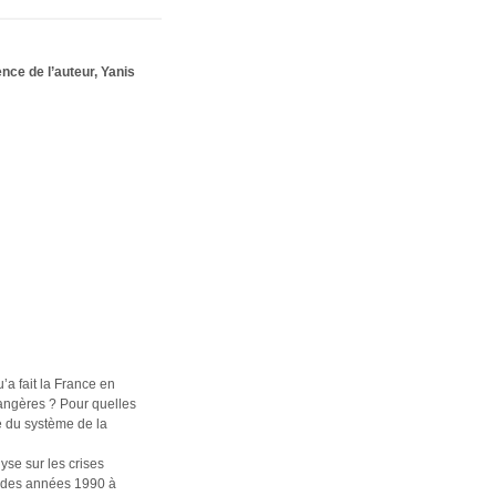
nce de l’auteur, Yanis
’a fait la France en
rangères ? Pour quelles
e du système de la
yse sur les crises
s des années 1990 à