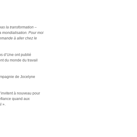
as la transformation –
a mondialisation. Pour moi
demande à aller chez le
ns d’Une ont publié
lent du monde du travail
compagnie de Jocelyne
l’invitent à nouveau pour
 méfiance quand aux
l ».