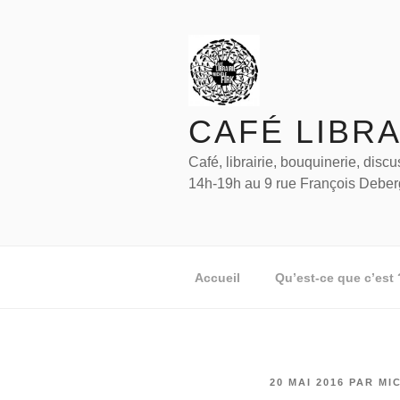
Aller
au
contenu
principal
CAFÉ LIBRA
Café, librairie, bouquinerie, disc
14h-19h au 9 rue François Deber
Accueil
Qu’est-ce que c’est 
PUBLIÉ
20 MAI 2016
PAR
MI
LE