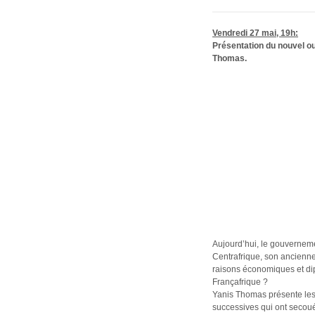
Vendredi 27 mai, 19h:
Présentation du nouvel ouv
Thomas.
Aujourd’hui, le gouvernemen
Centrafrique, son ancienne
raisons économiques et di
Françafrique ?
Yanis Thomas présente les 
successives qui ont secou