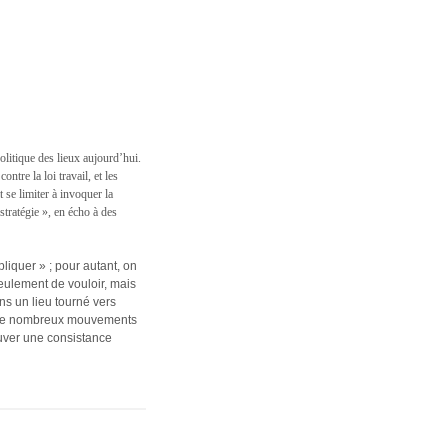
litique des lieux aujourd’hui.
tre la loi travail, et les
 se limiter à invoquer la
tratégie », en écho à des
pliquer » ; pour autant, on
eulement de vouloir, mais
s un lieu tourné vers
ans de nombreux mouvements
ouver une consistance