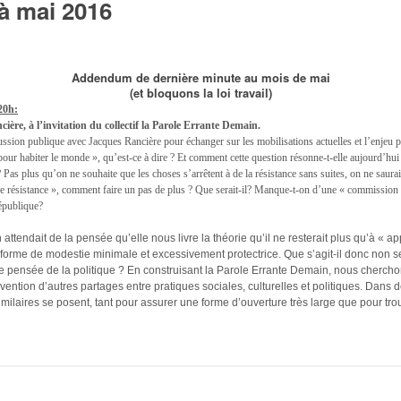
 mai 2016
Addendum de dernière minute au mois de mai
(et bloquons la loi travail)
20h:
ère, à l’invitation du collectif la Parole Errante Demain.
ssion publique avec Jacques Rancière pour échanger sur les mobilisations actuelles et l’enjeu po
ur habiter le monde », qu’est-ce à dire ? Et comment cette question résonne-t-elle aujourd’hui con
as plus qu’on ne souhaite que les choses s’arrêtent à de la résistance sans suites, on ne saurait
de résistance », comment faire un pas de plus ? Que serait-il? Manque-t-on d’une « commission s
république?
attendait de la pensée qu’elle nous livre la théorie qu’il ne resterait plus qu’à « ap
forme de modestie minimale et excessivement protectrice. Que s’agit-il donc non s
pensée de la politique ? En construisant la Parole Errante Demain, nous cherchon
 l’invention d’autres partages entre pratiques sociales, culturelles et politiques. D
imilaires se posent, tant pour assurer une forme d’ouverture très large que pour tr