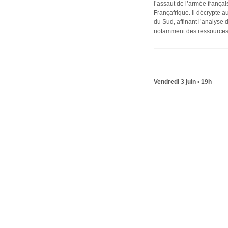
l’assaut de l’armée frança
Françafrique. Il décrypte a
du Sud, affinant l’analyse 
notamment des ressources n
Vendredi 3 juin • 19h