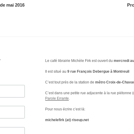
de mai 2016
Pr
T
Le café librairie Michèle Firk est ouvert du
mercredi au
Il est situé au
9 rue François Debergue à Montreuil
C’est tout près de la station de
métro Croix-de-Chava
C’est dans une petite rue adjacente à la rue piétonne (
Parole Errante
.
Pour nous écrire c’est là:
michelefirk (at) riseup.net