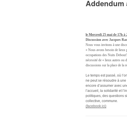
Addendum à
le Mercredi 25 mai de 17h à 
Discussion avec Jacques Ranci
Nous vous invitons à une discu
« Nous avons besoin de lieux po
occupations des Nuits Debout? P
nécessité de « lieux autres ou 
discussions sur la place de la 
Le temps est passé, où l’on 
ne peut se résoudre à une 
encore d’assumer avec une 
l’accueil, la solidarité et
politiques, des questions s
collective, commune.
(facebook ici)