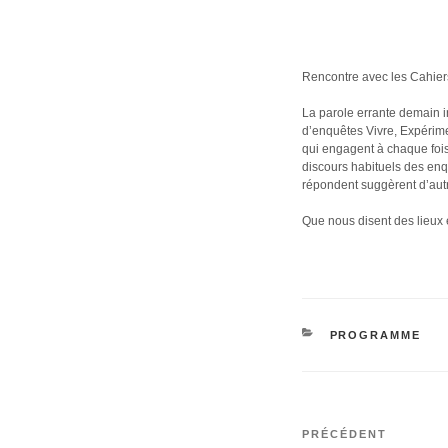
Rencontre avec les Cahiers
La parole errante demain in
d’enquêtes Vivre, Expérime
qui engagent à chaque fois
discours habituels des enqu
répondent suggèrent d’autre
Que nous disent des lieux 
CATÉGORIES
PROGRAMME
Navigation
Article
de
PRÉCÉDENT