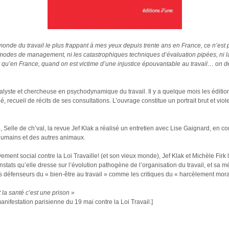
nde du travail le plus frappant à mes yeux depuis trente ans en France, ce n’est p
modes de management, ni les catastrophiques techniques d’évaluation pipées, ni l
st qu’en France, quand on est victime d’une injustice épouvantable au travail… on 
lyste et chercheuse en psychodynamique du travail. Il y a quelque mois les éditio
é, recueil de récits de ses consultations. L’ouvrage constitue un portrait brut et vio
 Selle de ch’val, la revue Jef Klak a réalisé un entretien avec Lise Gaignard, en 
 humains et des autres animaux.
ment social contre la Loi Travaille! (et son vieux monde), Jef Klak et Michèle Firk 
onstats qu’elle dresse sur l’évolution pathogène de l’organisation du travail, et sa
s défenseurs du « bien-être au travail » comme les critiques du « harcèlement mora
t la santé c’est une prison »
anifestation parisienne du 19 mai contre la Loi Travail.]