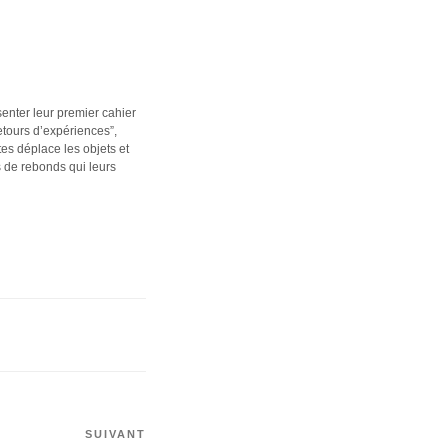
senter leur premier cahier
etours d’expériences”,
es déplace les objets et
s de rebonds qui leurs
Article
SUIVANT