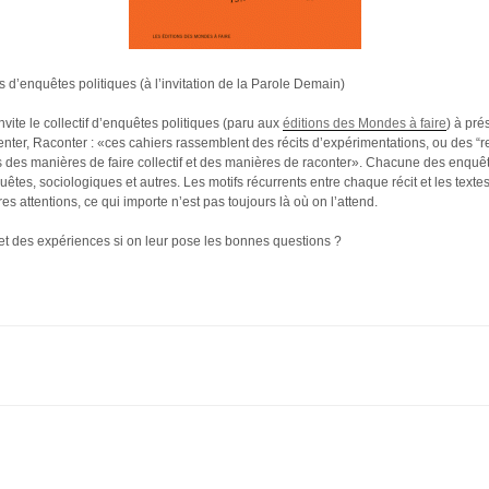
 d’enquêtes politiques (à l’invitation de la Parole Demain)
vite le collectif d’enquêtes politiques (paru aux
éditions des Mondes à faire
) à pré
nter, Raconter : «ces cahiers rassemblent des récits d’expérimentations, ou des “r
 des manières de faire collectif et des manières de raconter». Chacune des enquêt
êtes, sociologiques et autres. Les motifs récurrents entre chaque récit et les texte
s attentions, ce qui importe n’est pas toujours là où on l’attend.
et des expériences si on leur pose les bonnes questions ?