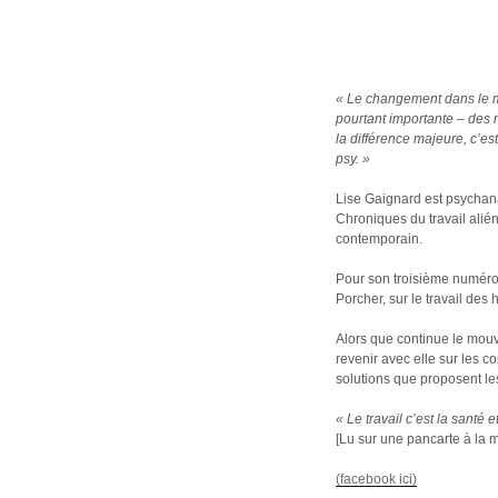
« Le changement dans le mo
pourtant importante – des 
la différence majeure, c’e
psy. »
Lise Gaignard est psychana
Chroniques du travail alién
contemporain.
Pour son troisième numéro,
Porcher, sur le travail des
Alors que continue le mouve
revenir avec elle sur les c
solutions que proposent le
« Le travail c’est la santé e
[Lu sur une pancarte à la m
(facebook ici)